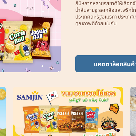
ก็มีหลากหลายรสชาติให้เลือกจั
น้ำส้มสายชู รสเกลือและพริกไ
ประเทศสหรัฐอเมริกา ประเทศเกา
คุณภาพดีด้วยเช่นกัน
แคตตาล็อกสินค้